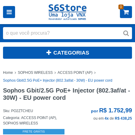
0
CATEGORIAS
Home
SOPHOS WIRELESS
ACCESS POINT (AP)
Sophos Gbit/2.5G PoE+ Injector (802.3af/at - 30W) - EU power cord
Sophos Gbit/2.5G PoE+ Injector (802.3af/at -
30W) - EU power cord
R$ 1.752,99
por
Sku:
PO2ZTCHEU
Categoria:
ACCESS POINT (AP)
,
ou em
4x
de
R$ 438,25
SOPHOS WIRELESS
FRETE GRÁTIS