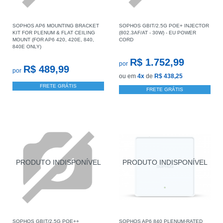
SOPHOS AP6 MOUNTING BRACKET
SOPHOS GBIT/2.5G POE+ INJECTOR
KIT FOR PLENUM & FLAT CEILING
(802.3AF/AT - 30W) - EU POWER
MOUNT (FOR AP6 420, 420E, 840,
CORD
840E ONLY)
R$ 1.752,99
por
R$ 489,99
por
ou em
4x
de
R$ 438,25
FRETE GRÁTIS
FRETE GRÁTIS
SOPHOS GBIT/2.5G POE++
SOPHOS AP6 840 PLENUM-RATED